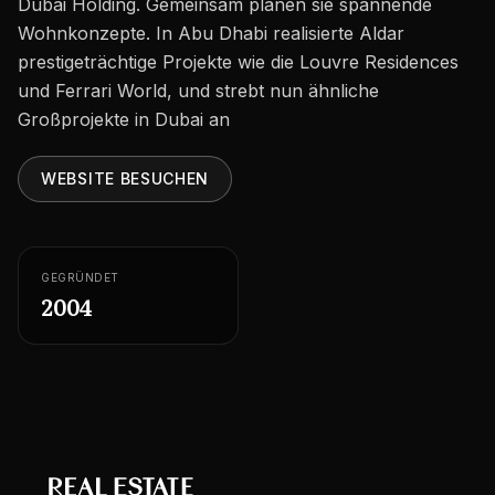
Dubai Holding. Gemeinsam planen sie spannende
Karriere
Wohnkonzepte. In Abu Dhabi realisierte Aldar
Gebiete in den VAE
prestigeträchtige Projekte wie die Louvre Residences
und Ferrari World, und strebt nun ähnliche
Bauträger in den VAE
Großprojekte in Dubai an
DE
KONTAKT
WEBSITE BESUCHEN
GEGRÜNDET
2004