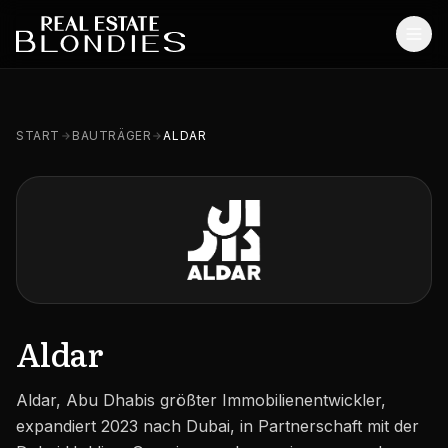
Start
START
BAUTRÄGER
ALDAR
Immobilien
Off-Plan Projekte
Off-Plan Resale
Bestandsimmobilien
Dienstleistungen
Aldar
SONSTIGES
Aldar, Abu Dhabis größter Immobilienentwickler,
Blog
expandiert 2023 nach Dubai, in Partnerschaft mit der