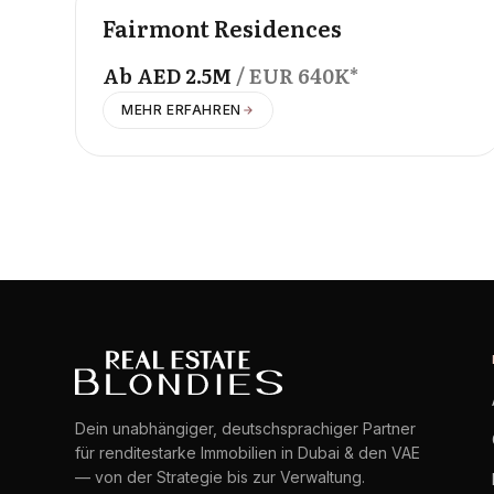
OFFPLAN
Fairmont Residences
Ab
AED
2.5M
/ EUR
640K
*
MEHR ERFAHREN
Dein unabhängiger, deutschsprachiger Partner
für renditestarke Immobilien in Dubai & den VAE
— von der Strategie bis zur Verwaltung.