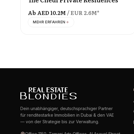
Ab
AED
10.2M
/ EUR
2.6M
*
MEHR ERFAHREN
Dein unabhängiger, deutschsprachiger Partner
für renditestarke Immobilien in Dubai & den VAE
— von der Strategie bis zur Verwaltung.
Office 1150, Tamani Arts Offices, Al Asayel Street,