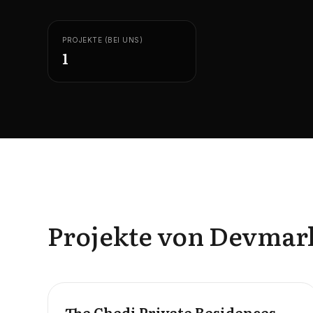
PROJEKTE (BEI UNS)
1
Projekte von Devmar
OFFPLAN
The Chedi Private Residences