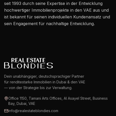
Karriere
seit 1993 durch seine Expertise in der Entwicklung
hochwertiger Immobilienprojekte in den VAE aus und
Gebiete in den VAE
ist bekannt für seinen individuellen Kundenansatz und
Bauträger in den VAE
sein Engagement für nachhaltige Entwicklung.
DE
KONTAKT
Dein unabhängiger, deutschsprachiger Partner
für renditestarke Immobilien in Dubai & den VAE
— von der Strategie bis zur Verwaltung.
Office 1150, Tamani Arts Offices, Al Asayel Street, Business
Bay, Dubai, VAE
info@realestateblondies.com