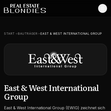
Start
START
BAUTRÄGER
EAST & WEST INTERNATIONAL GROUP
Immobilien
Off-Plan Projekte
Off-Plan Resale
Bestandsimmobilien
Dienstleistungen
East & West International
Group
SONSTIGES
Blog
East & West International Group (EWIG) zeichnet sich