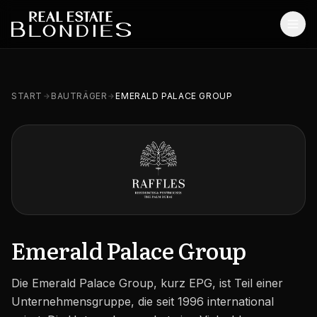
Start
START
BAUTRÄGER
EMERALD PALACE GROUP
Immobilien
Off-Plan Projekte
Off-Plan Resale
Bestandsimmobilien
Dienstleistungen
Emerald Palace Group
SONSTIGES
Die Emerald Palace Group, kurz EPG, ist Teil einer
Blog
Unternehmensgruppe, die seit 1996 international