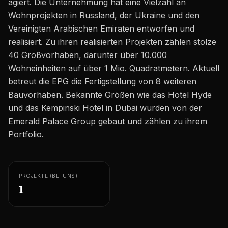
agiert. Die Unternehmung hat eine Vielzahl an
Karriere
Wohnprojekten in Russland, der Ukraine und den
Gebiete in den VAE
Vereinigten Arabischen Emiraten entworfen und
realisiert. Zu ihren realisierten Projekten zählen stolze
Bauträger in den VAE
40 Großvorhaben, darunter über 10.000
Wohneinheiten auf über 1 Mio. Quadratmetern. Aktuell
DE
KONTAKT
betreut die EPG die Fertigstellung von 8 weiteren
Bauvorhaben. Bekannte Größen wie das Hotel Hyde
und das Kempinski Hotel in Dubai wurden von der
Emerald Palace Group gebaut und zählen zu ihrem
Portfolio.
PROJEKTE (BEI UNS)
1