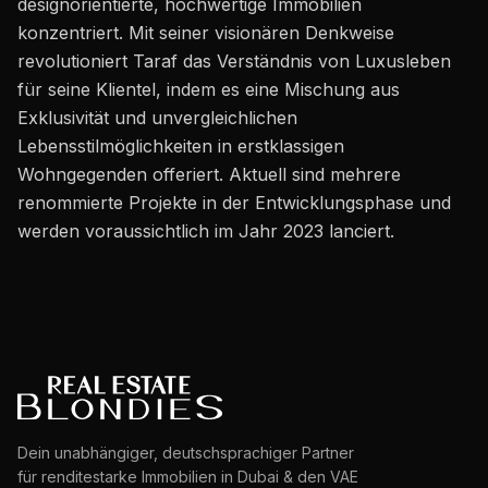
designorientierte, hochwertige Immobilien
Karriere
konzentriert. Mit seiner visionären Denkweise
Gebiete in den VAE
revolutioniert Taraf das Verständnis von Luxusleben
für seine Klientel, indem es eine Mischung aus
Bauträger in den VAE
Exklusivität und unvergleichlichen
Lebensstilmöglichkeiten in erstklassigen
DE
KONTAKT
Wohngegenden offeriert. Aktuell sind mehrere
renommierte Projekte in der Entwicklungsphase und
werden voraussichtlich im Jahr 2023 lanciert.
Dein unabhängiger, deutschsprachiger Partner
für renditestarke Immobilien in Dubai & den VAE