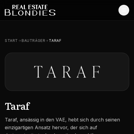
Start
START
BAUTRÄGER
TARAF
Immobilien
Off-Plan Projekte
Off-Plan Resale
Bestandsimmobilien
Dienstleistungen
Taraf
SONSTIGES
Taraf, ansässig in den VAE, hebt sich durch seinen
Blog
einzigartigen Ansatz hervor, der sich auf