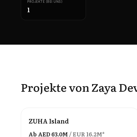
PROJEKTE (BEI UNS)
1
Projekte von Zaya D
OFFPLAN
ZUHA Island
Ab
AED
63.0M
/ EUR
16.2M
*