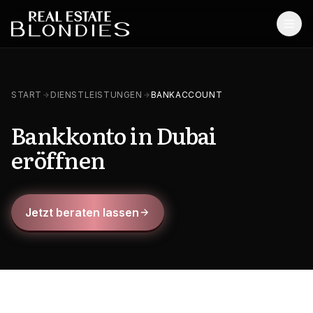
Start
START
DIENSTLEISTUNGEN
BANKACCOUNT
Immobilien
Bankkonto in Dubai
Off-Plan Projekte
eröffnen
Off-Plan Resale
Bestandsimmobilien
Jetzt beraten lassen
Dienstleistungen
SONSTIGES
Blog