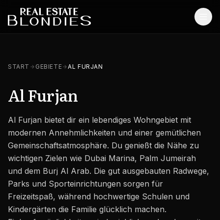
Start
START
GEBIETE
AL FURJAN
Immobilien
Al Furjan
Off-Plan Projekte
Al Furjan bietet dir ein lebendiges Wohngebiet mit
Off-Plan Resale
modernen Annehmlichkeiten und einer gemütlichen
Bestandsimmobilien
Gemeinschaftsatmosphäre. Du genießt die Nähe zu
wichtigen Zielen wie Dubai Marina, Palm Jumeirah
Dienstleistungen
und dem Burj Al Arab. Die gut ausgebauten Radwege,
Parks und Sporteinrichtungen sorgen für
SONSTIGES
Freizeitspaß, während hochwertige Schulen und
Blog
Kindergärten die Familie glücklich machen.