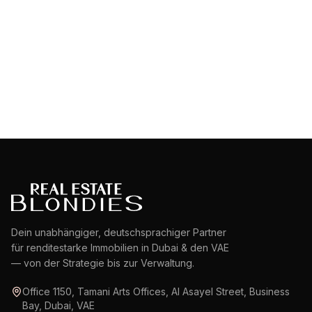
GEBIET ENTDECKEN
Dubai Motor City
GEBIET ENTDECKEN
GEBIET ENTDECKEN
Dein unabhängiger, deutschsprachiger Partner
für renditestarke Immobilien in Dubai & den VAE
— von der Strategie bis zur Verwaltung.
Office 1150, Tamani Arts Offices, Al Asayel Street, Business
Bay, Dubai, VAE