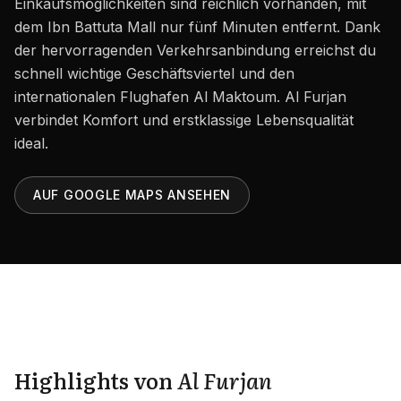
Einkaufsmöglichkeiten sind reichlich vorhanden, mit
Karriere
dem Ibn Battuta Mall nur fünf Minuten entfernt. Dank
Gebiete in den VAE
der hervorragenden Verkehrsanbindung erreichst du
schnell wichtige Geschäftsviertel und den
Bauträger in den VAE
internationalen Flughafen Al Maktoum. Al Furjan
verbindet Komfort und erstklassige Lebensqualität
DE
KONTAKT
ideal.
AUF GOOGLE MAPS ANSEHEN
Highlights von
Al Furjan