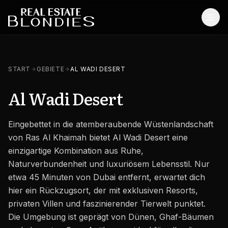
Start
START
GEBIETE
AL WADI DESERT
Immobilien
Al Wadi Desert
Off-Plan Projekte
Eingebettet in die atemberaubende Wüstenlandschaft
Off-Plan Resale
von Ras Al Khaimah bietet Al Wadi Desert eine
Bestandsimmobilien
einzigartige Kombination aus Ruhe,
Naturverbundenheit und luxuriösem Lebensstil. Nur
Dienstleistungen
etwa 45 Minuten von Dubai entfernt, erwartet dich
hier ein Rückzugsort, der mit exklusiven Resorts,
SONSTIGES
privaten Villen und faszinierender Tierwelt punktet.
Blog
Die Umgebung ist geprägt von Dünen, Ghaf-Bäumen