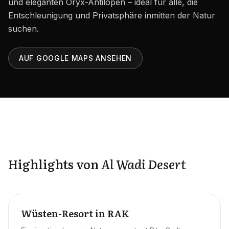
und eleganten Oryx-Antilopen – ideal für alle, die
Karriere
Entschleunigung und Privatsphäre inmitten der Natur
Gebiete in den VAE
suchen.
Bauträger in den VAE
AUF GOOGLE MAPS ANSEHEN
DE
KONTAKT
Highlights von
Al Wadi Desert
Wüsten-Resort in RAK