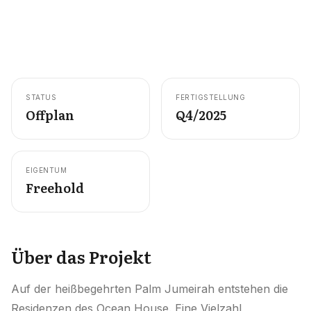
Karriere
Gebiete in den VAE
Bauträger in den VAE
STATUS
FERTIGSTELLUNG
DE
KONTAKT
Offplan
Q4/2025
EIGENTUM
Freehold
Über das Projekt
Auf der heißbegehrten Palm Jumeirah entstehen die
Residenzen des Ocean House. Eine Vielzahl