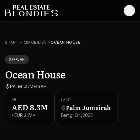
Start
START
IMMOBILIEN
OCEAN HOUSE
Immobilien
OFFPLAN
Off-Plan Projekte
Ocean House
Off-Plan Resale
PALM JUMEIRAH
Bestandsimmobilien
AB
LAGE
Dienstleistungen
AED
8.3M
Palm Jumeirah
/ EUR
2.1M
*
Fertig:
Q4/2025
SONSTIGES
Blog