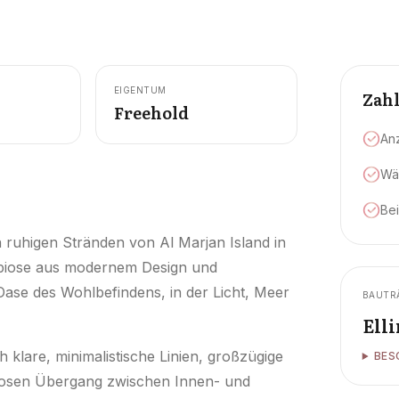
EIGENTUM
Zah
Freehold
An
Wä
Be
en ruhigen Stränden von Al Marjan Island in
mbiose aus modernem Design und
Oase des Wohlbefindens, in der Licht, Meer
BAUTR
Ell
 klare, minimalistische Linien, großzügige
BES
tlosen Übergang zwischen Innen- und