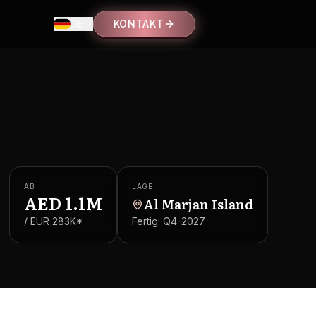
DE
KONTAKT
AB
LAGE
AED
1.1M
Al Marjan Island
/ EUR
283K
*
Fertig:
Q4-2027