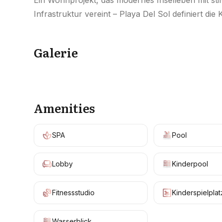
Ein Wohnprojekt, das modernes Inselleben mit st
Infrastruktur vereint – Playa Del Sol definiert d
Galerie
Amenities
SPA
Pool
Lobby
Kinderpool
Fitnessstudio
Kinderspielplat
Wasserblick