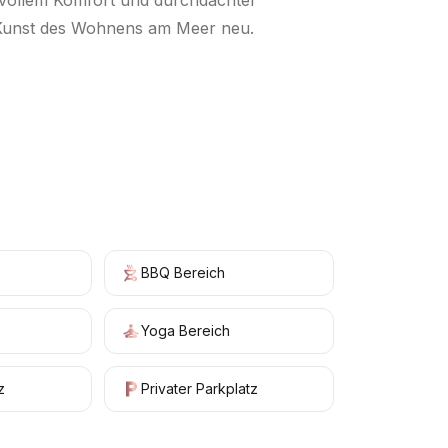
ilvollem Komfort und durchdachter
ie Kunst des Wohnens am Meer neu.
+
15
BBQ Bereich
Yoga Bereich
z
Privater Parkplatz