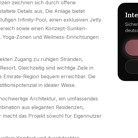
nzen zeichnen sich durch offene
taltete Details aus. Die Anlage bietet
Int
ufigen Infinity-Pool, einen exklusiven Jetty
Sicher
Bereich sowie einen Konzept-Sunken-
deuts
io, Yoga-Zonen und Wellness-Einrichtungen
irekten Zugang zu ruhigen Stränden,
rt. Gleichzeitig sind wichtige Ziele in
e Emirate-Region bequem erreichbar. Die
itionspotenzial in idealer Weise.
f hochwertige Architektur, ein umfassendes
mbination aus eleganten Residenzen,
 macht das Projekt sowohl für Eigennutzer