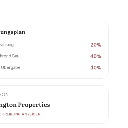
lungsplan
20
%
zahlung
40
%
hrend Bau
40
%
i Übergabe
ÄGER
ington Properties
CHREIBUNG ANZEIGEN