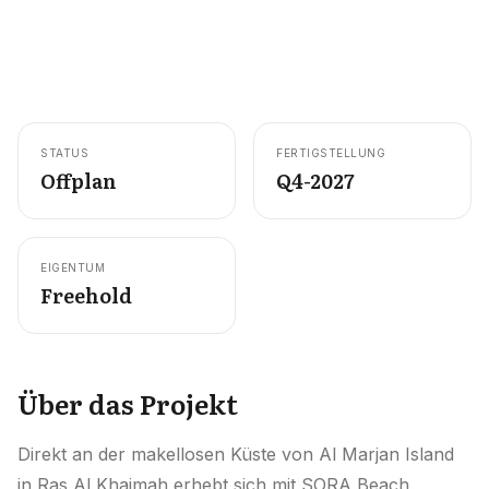
Karriere
Gebiete in den VAE
Bauträger in den VAE
STATUS
FERTIGSTELLUNG
DE
KONTAKT
Offplan
Q4-2027
EIGENTUM
Freehold
Über das Projekt
Direkt an der makellosen Küste von Al Marjan Island
in Ras Al Khaimah erhebt sich mit SORA Beach