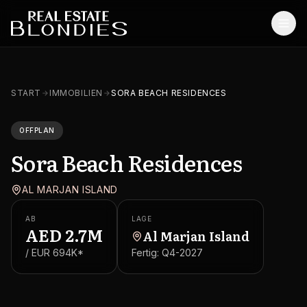
Start
START
IMMOBILIEN
SORA BEACH RESIDENCES
Immobilien
OFFPLAN
Off-Plan Projekte
Sora Beach Residences
Off-Plan Resale
AL MARJAN ISLAND
Bestandsimmobilien
AB
LAGE
Dienstleistungen
AED
2.7M
Al Marjan Island
/ EUR
694K
*
Fertig:
Q4-2027
SONSTIGES
Blog