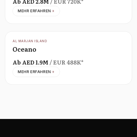
Ab
AED
2.8M
/ EUR
720K
*
MEHR ERFAHREN
OFFPLAN
AL MARJAN ISLAND
Oceano
Ab
AED
1.9M
/ EUR
488K
*
MEHR ERFAHREN