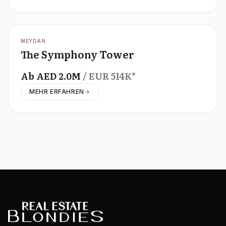
OFFPLAN
MEYDAN
The Symphony Tower
Ab
AED
2.0M
/ EUR
514K
*
MEHR ERFAHREN