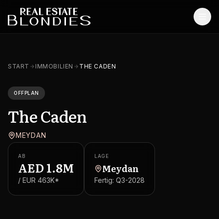
Start
START
IMMOBILIEN
THE CADEN
Immobilien
OFFPLAN
Off-Plan Projekte
The Caden
Off-Plan Resale
MEYDAN
Bestandsimmobilien
AB
LAGE
Dienstleistungen
AED
1.8M
Meydan
/ EUR
463K
*
Fertig:
Q3-2028
SONSTIGES
Blog