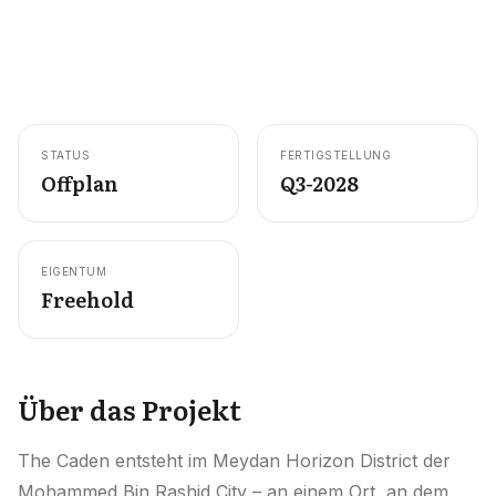
Karriere
Gebiete in den VAE
Bauträger in den VAE
STATUS
FERTIGSTELLUNG
DE
KONTAKT
Offplan
Q3-2028
EIGENTUM
Freehold
Über das Projekt
The Caden entsteht im Meydan Horizon District der
Mohammed Bin Rashid City – an einem Ort, an dem