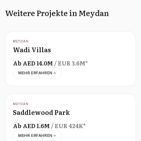
Weitere Projekte in Meydan
OFFPLAN
MEYDAN
Wadi Villas
Ab
AED
14.0M
/ EUR
3.6M
*
MEHR ERFAHREN
OFFPLAN
MEYDAN
Saddlewood Park
Ab
AED
1.6M
/ EUR
424K
*
MEHR ERFAHREN