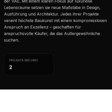
der VAE. Mit einem klaren Fokus auf luxuriöse
Karriere
Lebensräume setzen sie neue Maßstäbe in Design,
Gebiete in den VAE
Ausführung und Architektur. Jedes ihrer Projekte
vereint höchste Baukunst mit einem kompromisslosen
Bauträger in den VAE
Anspruch an Exzellenz – geschaffen für
anspruchsvolle Käufer, die das Außergewöhnliche
DE
KONTAKT
suchen.
PROJEKTE (BEI UNS)
2