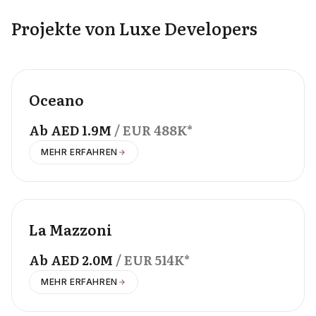
Projekte von Luxe Developers
OFFPLAN
Oceano
Ab
AED
1.9M
/ EUR
488K
*
MEHR ERFAHREN
OFFPLAN
La Mazzoni
Ab
AED
2.0M
/ EUR
514K
*
MEHR ERFAHREN