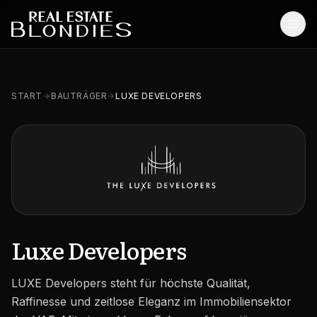
Start
START
BAUTRÄGER
LUXE DEVELOPERS
Immobilien
Off-Plan Projekte
Off-Plan Resale
Bestandsimmobilien
Dienstleistungen
Luxe Developers
SONSTIGES
LUXE Developers steht für höchste Qualität,
Blog
Raffinesse und zeitlose Eleganz im Immobiliensektor