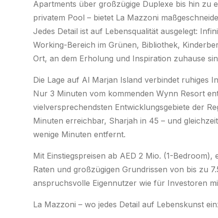
Apartments über großzügige Duplexe bis hin zu e
privatem Pool – bietet La Mazzoni maßgeschnei
Jedes Detail ist auf Lebensqualität ausgelegt: Inf
Working-Bereich im Grünen, Bibliothek, Kinderbere
Ort, an dem Erholung und Inspiration zuhaus
Die Lage auf Al Marjan Island verbindet ruhiges I
Nur 3 Minuten vom kommenden Wynn Resort entfer
vielversprechendsten Entwicklungsgebiete der Regi
Minuten erreichbar, Sharjah in 45 – und gleichzei
wenige Minuten entfernt.
Mit Einstiegspreisen ab AED 2 Mio. (1-Bedroom), 
Raten und großzügigen Grundrissen von bis zu 7.50
anspruchsvolle Eigennutzer wie für Investoren mit
La Mazzoni – wo jedes Detail auf Lebenskunst ein