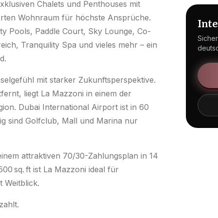
xklusiven Chalets und Penthouses mit
derten Wohnraum für höchste Ansprüche.
Int
inity Pools, Paddle Court, Sky Lounge, Co-
Sicher
ich, Tranquility Spa und vieles mehr – ein
deuts
e sind.
nselgefühl mit starker Zukunftsperspektive.
nt, liegt La Mazzoni in einem der
on. Dubai International Airport ist in 60
tig sind Golfclub, Mall und Marina nur
einem attraktiven 70/30-Zahlungsplan in 14
0 sq. ft ist La Mazzoni ideal für
 Weitblick.
zahlt.