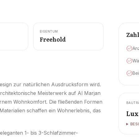
EIGENTUM
Zah
Freehold
An
Wä
Be
esign zur natürlichen Ausdrucksform wird.
architektonische Meisterwerk auf Al Marjan
dernem Wohnkomfort. Die fließenden Formen
BAUTR
Materialien schaffen ein Wohnerlebnis, das
Lux
BES
 eleganten 1- bis 3-Schlafzimmer-