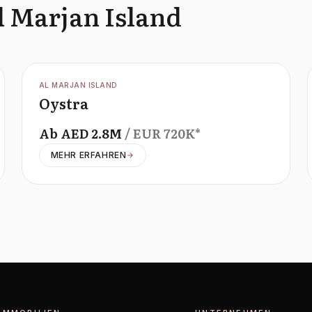
l Marjan Island
OFFPLAN
AL MARJAN ISLAND
Oystra
Ab
AED
2.8M
/ EUR
720K
*
MEHR ERFAHREN