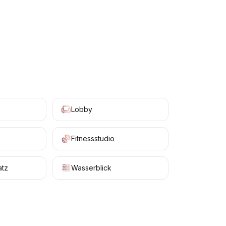
+
19
Lobby
Fitnessstudio
atz
Wasserblick