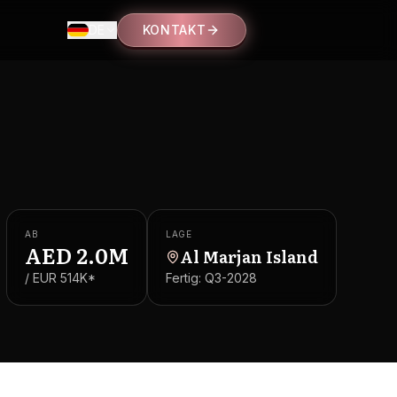
DE
KONTAKT
AB
LAGE
AED
2.0M
Al Marjan Island
/ EUR
514K
*
Fertig:
Q3-2028