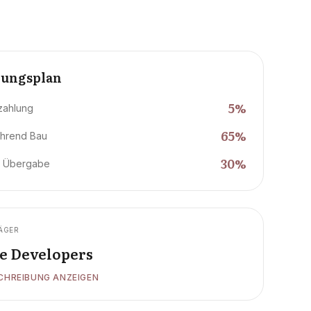
lungsplan
5
%
zahlung
65
%
hrend Bau
30
%
i Übergabe
ÄGER
e Developers
CHREIBUNG ANZEIGEN