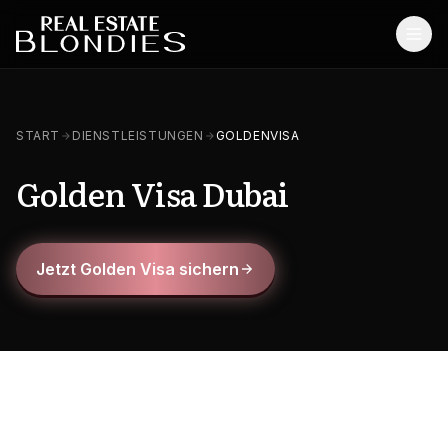
Start
START
DIENSTLEISTUNGEN
GOLDENVISA
Immobilien
Golden Visa Dubai
Off-Plan Projekte
Off-Plan Resale
Jetzt Golden Visa sichern
Bestandsimmobilien
Dienstleistungen
SONSTIGES
Blog