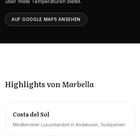
über milde Temperaturen bietet.
Karriere
Gebiete in den VAE
AUF GOOGLE MAPS ANSEHEN
Bauträger in den VAE
DE
KONTAKT
Highlights von
Marbella
Costa del Sol
Mediterraner Luxusstandort in Andalusien, Südspanien.