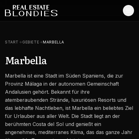
Start
START
GEBIETE
MARBELLA
Immobilien
Marbella
Off-Plan Projekte
Marbella ist eine Stadt im Süden Spaniens, die zur
Off-Plan Resale
Provinz Málaga in der autonomen Gemeinschaft
Bestandsimmobilien
Andalusien gehört. Bekannt für ihre
atemberaubenden Strände, luxuriösen Resorts und
Dienstleistungen
das lebhafte Nachtleben, ist Marbella ein beliebtes Ziel
für Urlauber aus aller Welt. Die Stadt liegt an der
SONSTIGES
berühmten Costa del Sol und genießt ein
Blog
angenehmes, mediterranes Klima, das das ganze Jahr