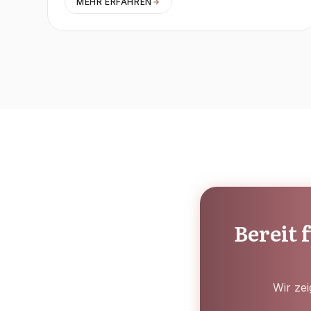
MEHR ERFAHREN
Bereit
Wir zei