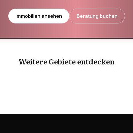
Immobilien ansehen
Beratung buchen
Al Barari
Al Heerah
Weitere Gebiete entdecken
GEBIET ENTDECKEN
GEBIET ENTDECKEN