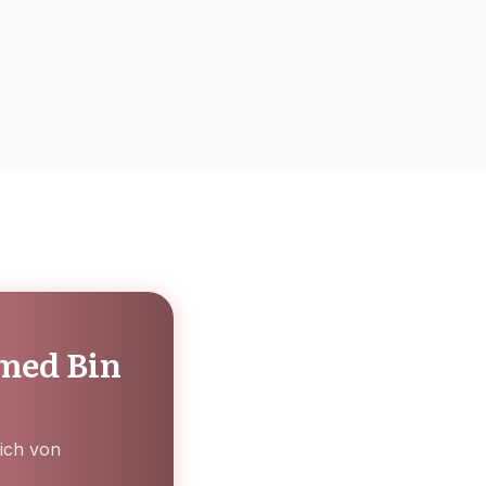
med Bin
dich von