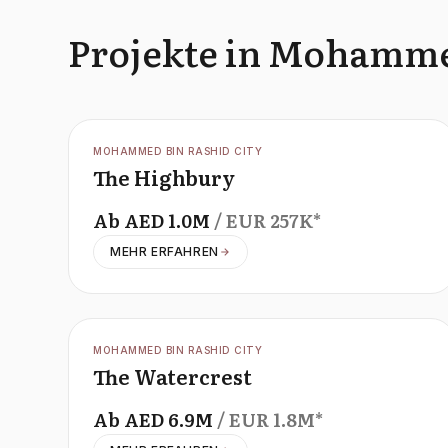
Projekte in Mohamme
OFFPLAN
MOHAMMED BIN RASHID CITY
The Highbury
Ab
AED
1.0M
/ EUR
257K
*
MEHR ERFAHREN
OFFPLAN
MOHAMMED BIN RASHID CITY
The Watercrest
Ab
AED
6.9M
/ EUR
1.8M
*