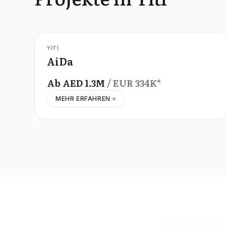
OFFPLAN
YITI
AiDa
Ab
AED
1.3M
/ EUR
334K
*
MEHR ERFAHREN