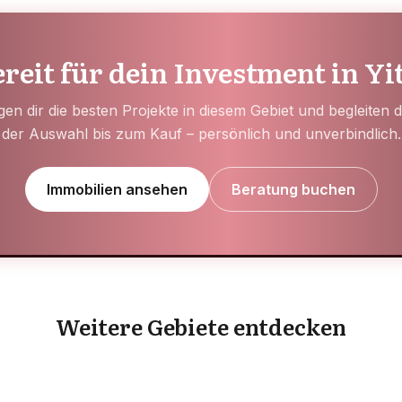
reit für dein Investment in Yi
gen dir die besten Projekte in diesem Gebiet und begleiten 
der Auswahl bis zum Kauf – persönlich und unverbindlich.
Immobilien ansehen
Beratung buchen
Arjan
Bu Kadra
Weitere Gebiete entdecken
GEBIET ENTDECKEN
GEBIET ENTDECKEN