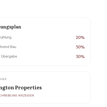
lungsplan
20
%
zahlung
50
%
hrend Bau
30
%
i Übergabe
ÄGER
ington Properties
CHREIBUNG ANZEIGEN