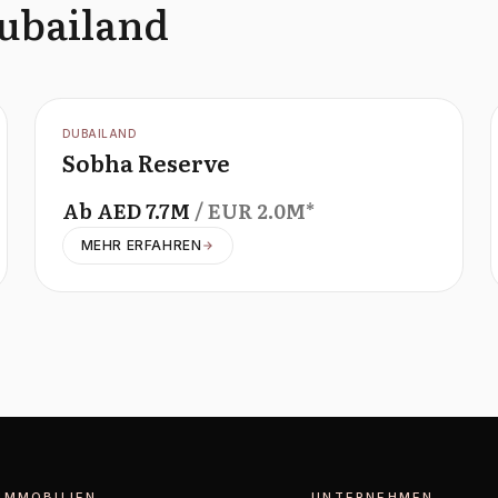
Dubailand
OFFPLAN
DUBAILAND
Sobha Reserve
Ab
AED
7.7M
/ EUR
2.0M
*
MEHR ERFAHREN
IMMOBILIEN
UNTERNEHMEN