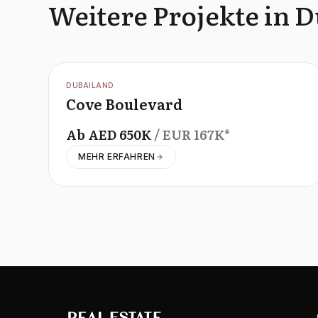
Weitere Projekte in 
OFFPLAN
DUBAILAND
Cove Boulevard
Ab
AED
650K
/ EUR
167K
*
MEHR ERFAHREN