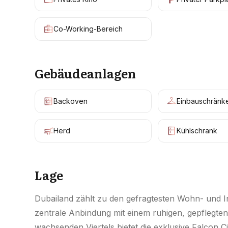
Co-Working-Bereich
Gebäudeanlagen
Backoven
Einbauschränk
Herd
Kühlschrank
Lage
Dubailand zählt zu den gefragtesten Wohn- und I
zentrale Anbindung mit einem ruhigen, gepflegte
wachsenden Viertels bietet die exklusive Falcon