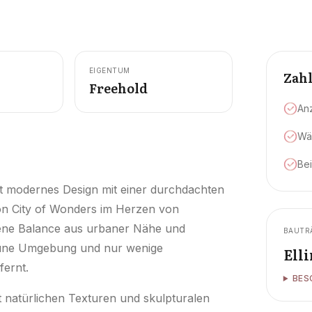
EIGENTUM
Zah
Freehold
An
Wä
Be
nt modernes Design mit einer durchdachten
on City of Wonders im Herzen von
ngene Balance aus urbaner Nähe und
BAUTR
grüne Umgebung und nur wenige
Ell
fernt.
BES
t natürlichen Texturen und skulpturalen