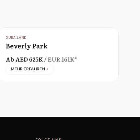
OFFPLAN
DUBAILAND
Beverly Park
Ab
AED
625K
/ EUR
161K
*
MEHR ERFAHREN
FOLGE UNS