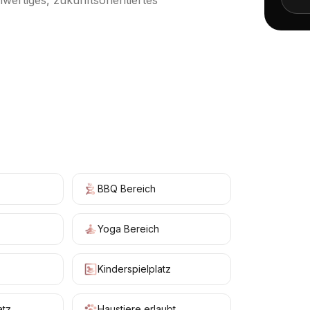
wertiges, zukunftsorientiertes
+
19
BBQ Bereich
Yoga Bereich
Kinderspielplatz
atz
Haustiere erlaubt