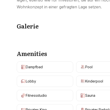
legen, ebenso wie für Investoren, die auf ein hoch
Wohnkonzept in einer gefragten Lage setzen.
Galerie
Amenities
Dampfbad
Pool
Lobby
Kinderpool
Fitnessstudio
Sauna
Privates Kino
Privater Parkpl