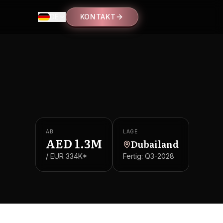
DE
KONTAKT
AB
LAGE
AED
1.3M
Dubailand
/ EUR
334K
*
Fertig:
Q3-2028