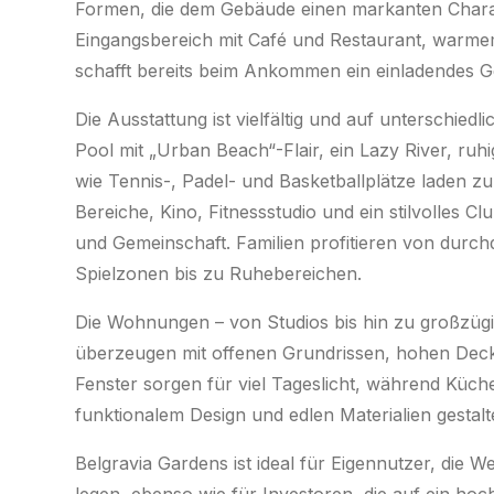
Formen, die dem Gebäude einen markanten Charak
Eingangsbereich mit Café und Restaurant, warme
schafft bereits beim Ankommen ein einladendes G
Die Ausstattung ist vielfältig und auf unterschied
Pool mit „Urban Beach“-Flair, ein Lazy River, ru
wie Tennis-, Padel- und Basketballplätze laden zu
Bereiche, Kino, Fitnessstudio und ein stilvolles C
und Gemeinschaft. Familien profitieren von durc
Spielzonen bis zu Ruhebereichen.
Die Wohnungen – von Studios bis hin zu großzügi
überzeugen mit offenen Grundrissen, hohen Dec
Fenster sorgen für viel Tageslicht, während Küc
funktionalem Design und edlen Materialien gestalte
Belgravia Gardens ist ideal für Eigennutzer, die 