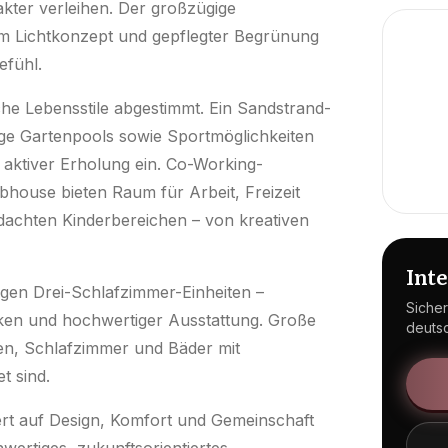
ter verleihen. Der großzügige
m Lichtkonzept und gepflegter Begrünung
efühl.
liche Lebensstile abgestimmt. Ein Sandstrand-
hige Gartenpools sowie Sportmöglichkeiten
 aktiver Erholung ein. Co-Working-
lubhouse bieten Raum für Arbeit, Freizeit
hdachten Kinderbereichen – von kreativen
Int
gen Drei-Schlafzimmer-Einheiten –
Sicher
ken und hochwertiger Ausstattung. Große
deuts
hen, Schlafzimmer und Bäder mit
t sind.
Wert auf Design, Komfort und Gemeinschaft