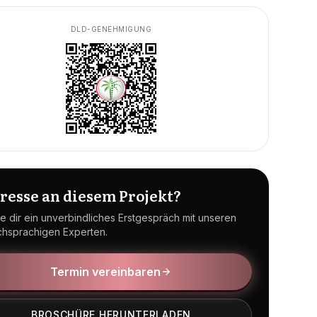
DLD-GENEHMIGUNG
eresse an diesem Projekt?
e dir ein unverbindliches Erstgespräch mit unseren
chsprachigen Experten.
Termin vereinbaren
BROSCHÜRE HERUNTERLADEN