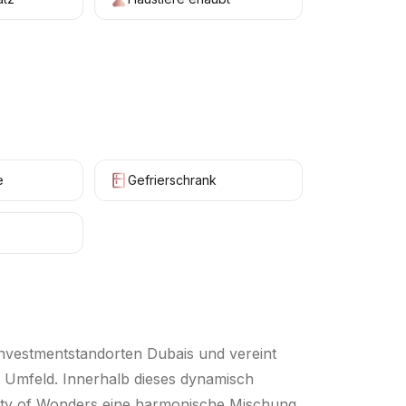
e
Gefrierschrank
nvestmentstandorten Dubais und vereint
n Umfeld. Innerhalb dieses dynamisch
 City of Wonders eine harmonische Mischung