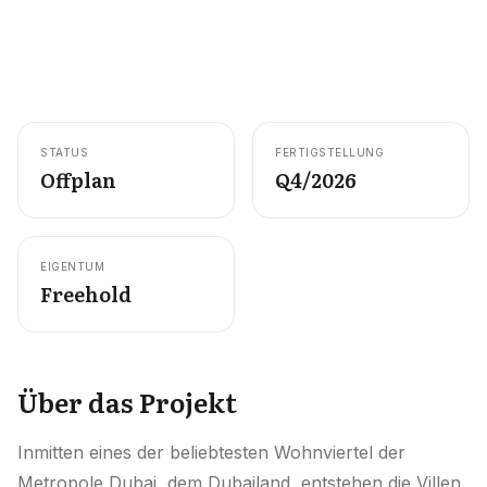
Karriere
Gebiete in den VAE
Bauträger in den VAE
STATUS
FERTIGSTELLUNG
DE
KONTAKT
Offplan
Q4/2026
EIGENTUM
Freehold
Über das Projekt
Inmitten eines der beliebtesten Wohnviertel der
Metropole Dubai, dem Dubailand, entstehen die Villen