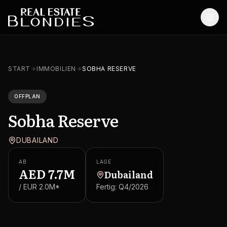
Start
START
IMMOBILIEN
SOBHA RESERVE
Immobilien
OFFPLAN
Off-Plan Projekte
Sobha Reserve
Off-Plan Resale
DUBAILAND
Bestandsimmobilien
AB
LAGE
Dienstleistungen
AED
7.7M
Dubailand
/ EUR
2.0M
*
Fertig:
Q4/2026
SONSTIGES
Blog