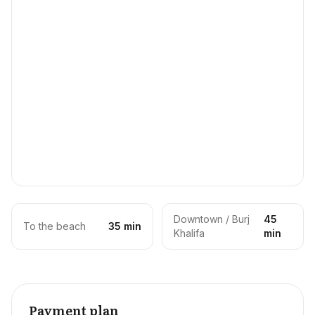
Downtown / Burj
45
To the beach
35 min
Khalifa
min
Payment plan