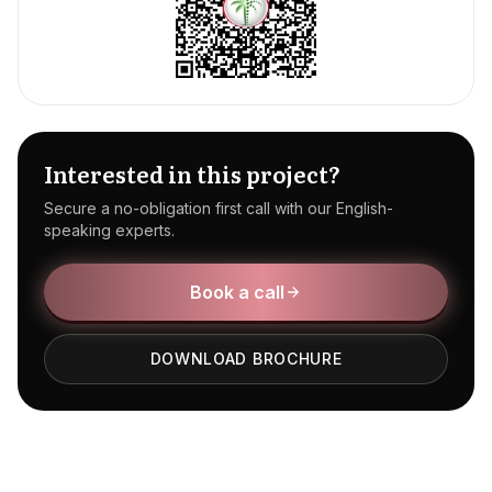
Interested in this project?
Secure a no-obligation first call with our English-
speaking experts.
Book a call
DOWNLOAD BROCHURE