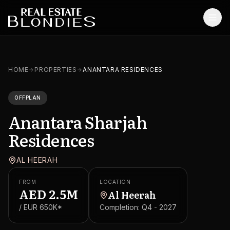
Home
HOME
PROPERTIES
ANANTARA RESIDENCES
Properties
OFFPLAN
Off-Plan Projects
Anantara Sharjah
Off-Plan Resale
Residences
Ready Properties
AL HEERAH
Services
FROM
LOCATION
AED
2.5M
Al Heerah
MORE
/ EUR
650K
*
Completion:
Q4 - 2027
Blog