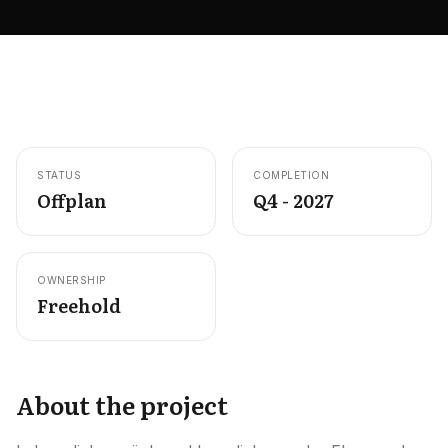
Careers
Areas in the UAE
Developers in the UAE
EN
CONTACT
STATUS
COMPLETION
Offplan
Q4 - 2027
OWNERSHIP
Freehold
About the project