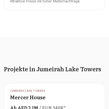
Attraktive Preise mit hoher Mieternachfrage.
Projekte in Jumeirah Lake Towers
OFFPLAN
JUMEIRAH LAKE TOWERS
Mercer House
Ab
AED
2.1M
/ EUR
540K
*