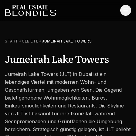
Start
START
GEBIETE
JUMEIRAH LAKE TOWERS
Immobilien
Jumeirah Lake Towers
Off-Plan Projekte
Jumeirah Lake Towers (JLT) in Dubai ist ein
Off-Plan Resale
lebendiges Viertel mit modernen Wohn- und
Bestandsimmobilien
Geschäftstürmen, umgeben von Seen. Die Gegend
bietet gehobene Wohnmöglichkeiten, Büros,
Dienstleistungen
Einkaufsmöglichkeiten und Restaurants. Die Skyline
von JLT ist bekannt für ihre Ikonizität, während
SONSTIGES
Seenpromenaden und Grünflächen die Umgebung
Blog
bereichern. Strategisch günstig gelegen, ist JLT beliebt