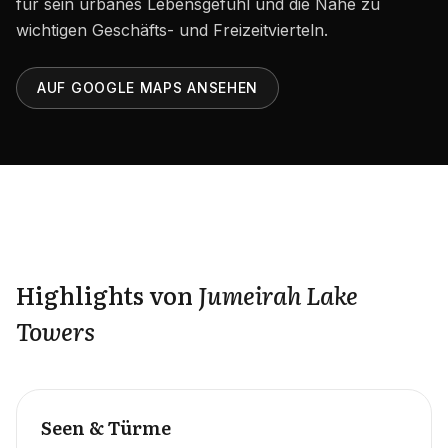
für sein urbanes Lebensgefühl und die Nähe zu
Karriere
wichtigen Geschäfts- und Freizeitvierteln.
Gebiete in den VAE
Bauträger in den VAE
AUF GOOGLE MAPS ANSEHEN
DE
KONTAKT
Highlights von
Jumeirah Lake
Towers
Seen & Türme